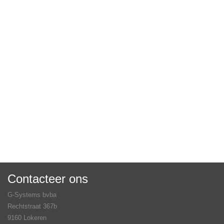
Contacteer ons
G-Systems bvba
Rechtstraat 367b
9160 Lokeren