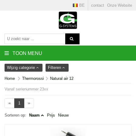
BE
contact
Onze Website
TOON MENU
Wijzig categorie
Filteren
Home
Thermorossi
Natural air 12
Vanaf serienummer 23xx
«
1
»
Sorteren op:
Naam
Prijs
Nieuw