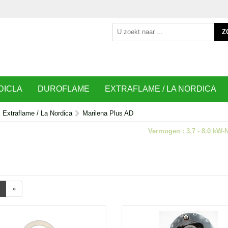
Z
DICLA
DUROFLAME
EXTRAFLAME / LA NORDICA
Extraflame / La Nordica
Marilena Plus AD
Vermogen : 3.7 - 8.0 kW-
»