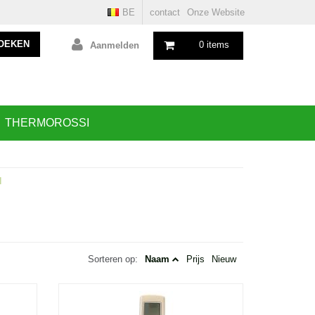
BE
contact
Onze Website
OEKEN
0 items
Aanmelden
THERMOROSSI
N
Sorteren op:
Naam
Prijs
Nieuw