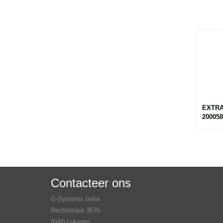
EXTRA
200058
Contacteer ons
G-Systems bvba
Rechtstraat 367b
9160 Lokeren