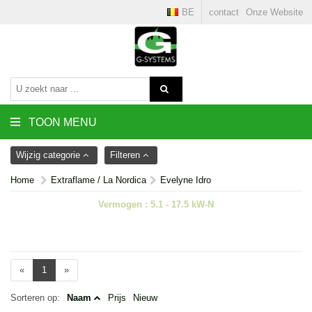
BE
contact
Onze Website
TOON MENU
Wijzig categorie
Filteren
Home
Extraflame / La Nordica
Evelyne Idro
Vermogen : 5.1 - 17.5 kW-N
«
1
»
Sorteren op:
Naam
Prijs
Nieuw