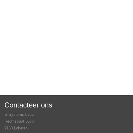
Contacteer ons
G-Systems bvba
Rechtstraat 367b
9160 Lokeren