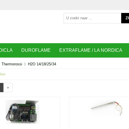
Z
DICLA
DUROFLAME
EXTRAFLAME / LA NORDICA
Thermorossi
H2O 14/18/25/34
len
»