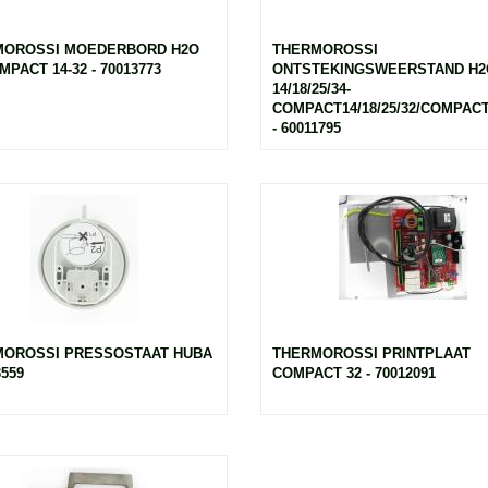
MOROSSI MOEDERBORD H2O
THERMOROSSI
PACT 14-32 - 70013773
ONTSTEKINGSWEERSTAND H2
14/18/25/34-
COMPACT14/18/25/32/COMPA
- 60011795
OROSSI PRESSOSTAAT HUBA
THERMOROSSI PRINTPLAAT
3559
COMPACT 32 - 70012091