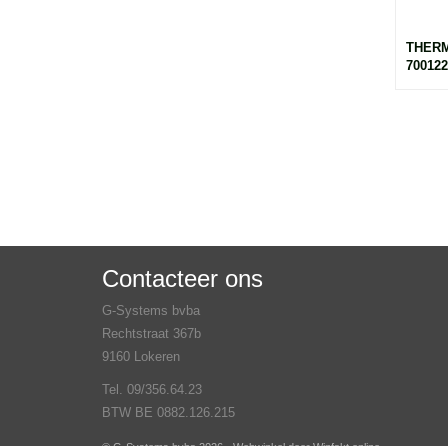
THERM
700122
Contacteer ons
G-Systems bvba
Rechtstraat 367b
9160 Lokeren
Tel. 09/356.64.23
BTW BE 0882.126.215
© G-Systems bvba 2026 - Webwinkel door
Winfakt online