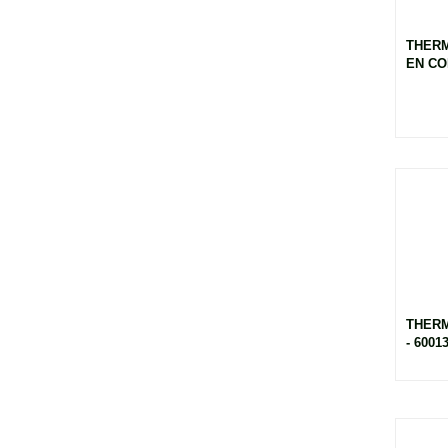
THER
EN COM
THERM
- 6001