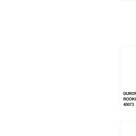
DURO
ROOKG
40073