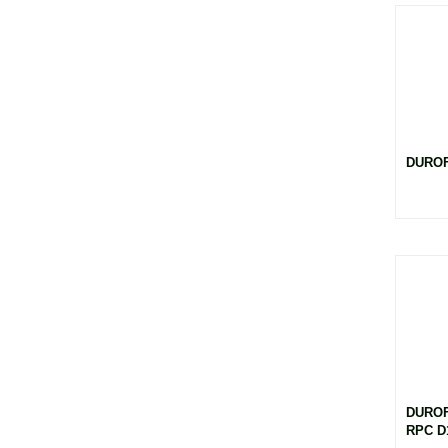
DUROF
DURO
RPC D1