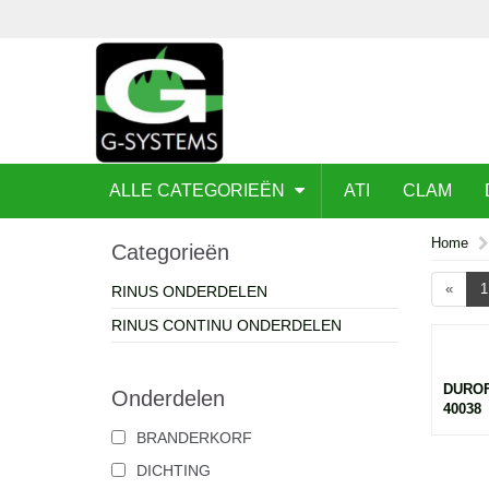
ALLE CATEGORIEËN
ATI
CLAM
Home
Categorieën
«
1
RINUS ONDERDELEN
RINUS CONTINU ONDERDELEN
DUROF
Onderdelen
40038
BRANDERKORF
DICHTING