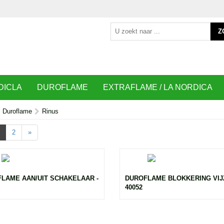
Z
DICLA
DUROFLAME
EXTRAFLAME / LA NORDICA
Duroflame
Rinus
2
»
LAME AAN/UIT SCHAKELAAR -
DUROFLAME BLOKKERING VIJZ
40052