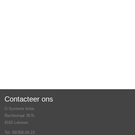
Contacteer ons
G-Systems bvba
Rechtstraat 367b
9160 Lokeren
Tel. 09/356.64.23