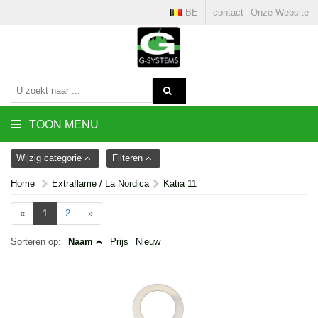
BE
contact
Onze Website
TOON MENU
Wijzig categorie
Filteren
Home
Extraflame / La Nordica
Katia 11
«
1
2
»
Sorteren op:
Naam
Prijs
Nieuw