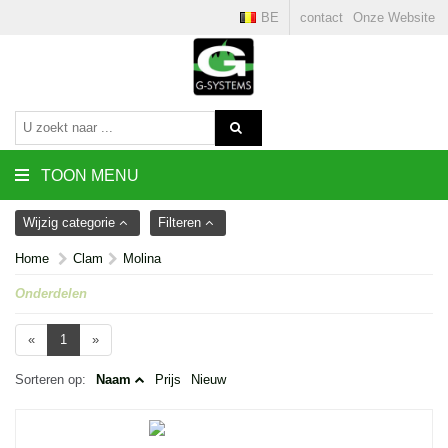
BE
contact
Onze Website
TOON MENU
Wijzig categorie
Filteren
Home
Clam
Molina
Onderdelen
«
1
»
Sorteren op:
Naam
Prijs
Nieuw