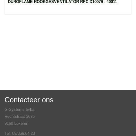
DUROFLAME ROOKGASVENTILATOR RPC D10079 - 40011
Contacteer ons
G-Systems bvba
Rechtstraat 367b
9160 Lokeren
Tel. 09/356.64.23