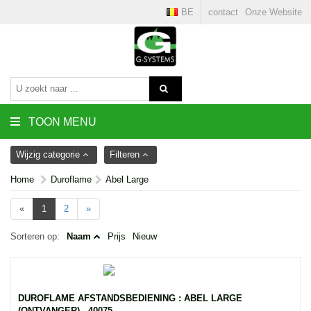
BE
contact
Onze Website
TOON MENU
Wijzig categorie
Filteren
Home
Duroflame
Abel Large
«
1
2
»
Sorteren op:
Naam
Prijs
Nieuw
DUROFLAME AFSTANDSBEDIENING : ABEL LARGE
(ONTVANGER) - 40075