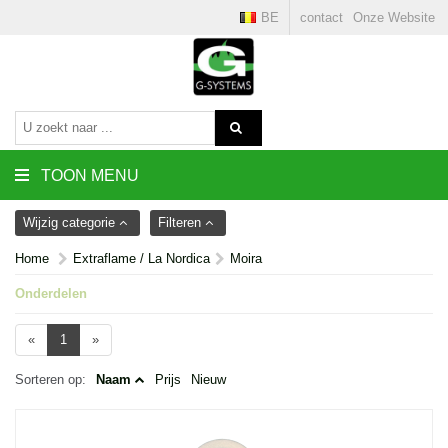
BE
contact
Onze Website
TOON MENU
Wijzig categorie
Filteren
Home
Extraflame / La Nordica
Moira
Onderdelen
«
1
»
Sorteren op:
Naam
Prijs
Nieuw