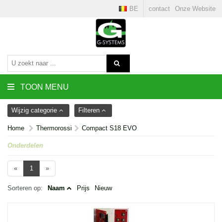
BE
contact
Onze Website
TOON MENU
Wijzig categorie
Filteren
Home
Thermorossi
Compact S18 EVO
Onderdelen
«
1
»
Sorteren op:
Naam
Prijs
Nieuw