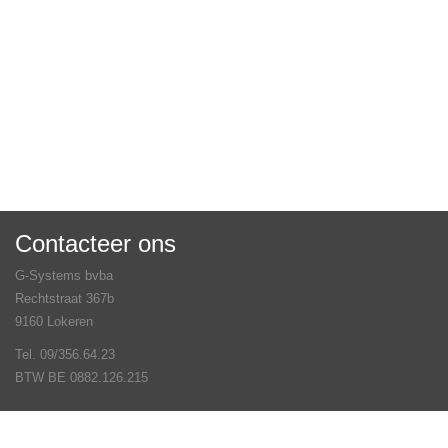
Contacteer ons
G-Systems bvba
Rechtstraat 367b
9160 Lokeren
Tel. 09/356.64.23
BTW BE 0882.126.215
Veel gestelde vragen