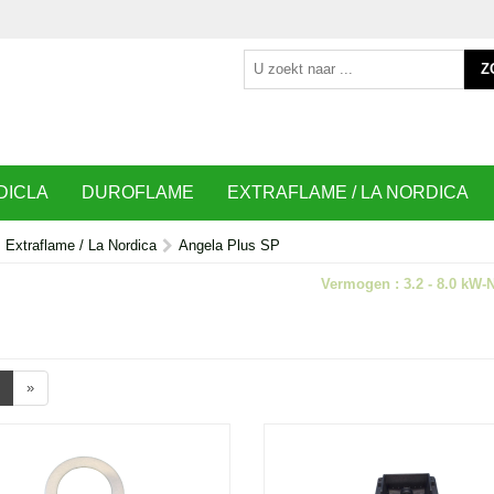
Z
DICLA
DUROFLAME
EXTRAFLAME / LA NORDICA
Extraflame / La Nordica
Angela Plus SP
Vermogen : 3.2 - 8.0 kW-
»