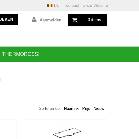
BE
contact
Onze Website
OEKEN
0 items
Aanmelden
THERMOROSSI
N
Sorteren op:
Naam
Prijs
Nieuw