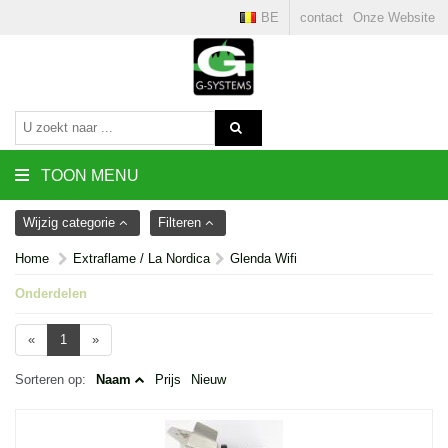
BE
contact
Onze Website
TOON MENU
Wijzig categorie
Filteren
Home
Extraflame / La Nordica
Glenda Wifi
Onderdelen
«
1
»
Sorteren op:
Naam
Prijs
Nieuw