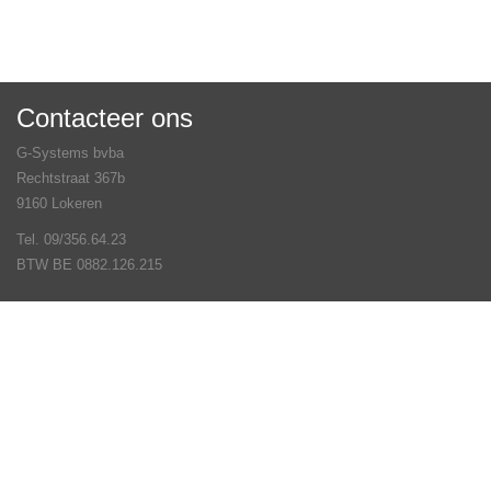
Contacteer ons
G-Systems bvba
Rechtstraat 367b
9160 Lokeren
Tel. 09/356.64.23
BTW BE 0882.126.215
Veel gestelde vragen
Contact
Volg ons op