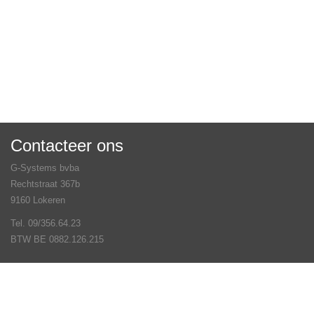
Contacteer ons
G-Systems bvba
Rechtstraat 367b
9160 Lokeren
Tel. 09/356.64.23
BTW BE 0882.126.215
Veel gestelde vragen
Contact