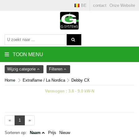
BE
contact
Onze Website
TOON MENU
Wijzig categorie
Filteren
Home
Extraflame / La Nordica
Debby CX
Vermogen : 3.8 - 9.0 kW-N
«
1
»
Sorteren op:
Naam
Prijs
Nieuw