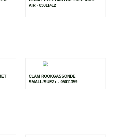
AIR - 05011412
MET
CLAM ROOKGASSONDE
SMALL/SUEZ+ - 05011359