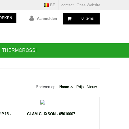
BE
contact
Onze Website
OEKEN
0 items
Aanmelden
THERMOROSSI
Sorteren op:
Naam
Prijs
Nieuw
P.15 -
CLAM CLIXSON - 05010007