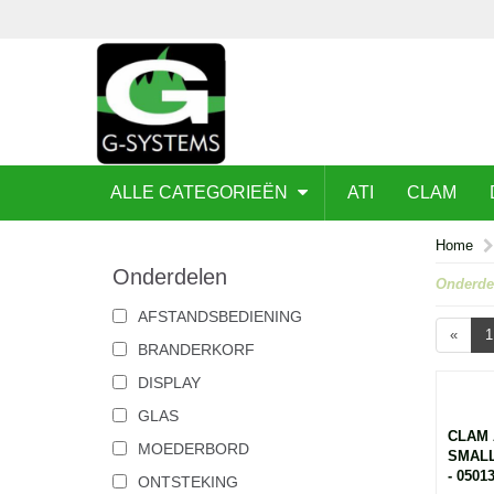
ALLE CATEGORIEËN
ATI
CLAM
Home
Onderdelen
Onderde
AFSTANDSBEDIENING
«
1
BRANDERKORF
DISPLAY
GLAS
CLAM 
MOEDERBORD
SMALL
- 0501
ONTSTEKING