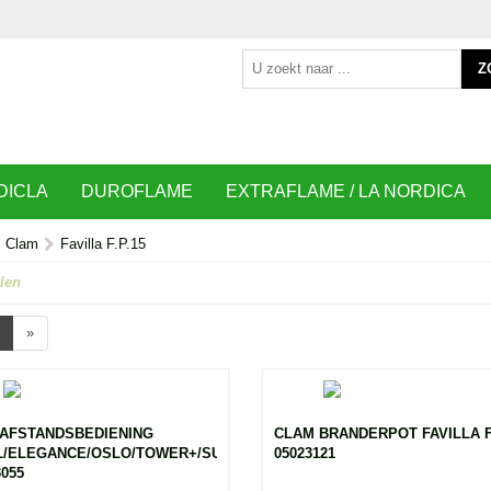
Z
DICLA
DUROFLAME
EXTRAFLAME / LA NORDICA
Clam
Favilla F.P.15
len
»
AFSTANDSBEDIENING
CLAM BRANDERPOT FAVILLA F.
/ELEGANCE/OSLO/TOWER+/SUEZ+/STYLE/TIME
05023121
3055