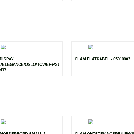
DISPAY
CLAM FLATKABEL - 05010003
/ELEGANCE/OSLO/TOWER+/SUEZ+/STYLE/TIME
1413
MOEDERBORD SMALL /
CLAM ONTSTEKINGSPEN FAVI