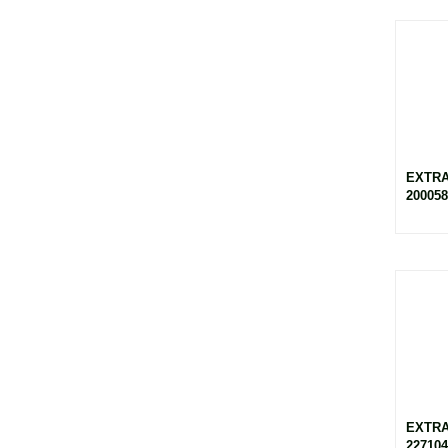
EXTRA
200058
EXTRA
227104