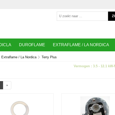
Z
DICLA
DUROFLAME
EXTRAFLAME / LA NORDICA
Extraflame / La Nordica
Terry Plus
Vermogen : 3.5 - 12.1 kW-
»