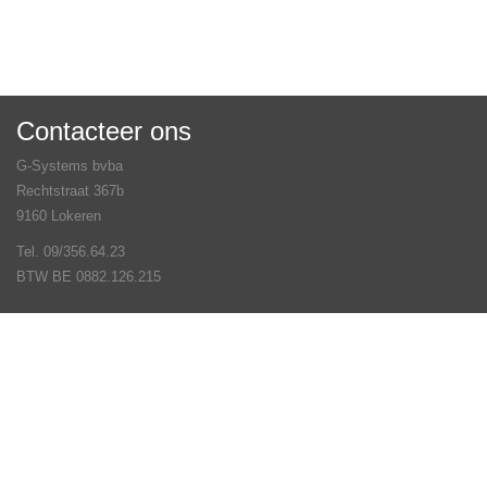
Contacteer ons
G-Systems bvba
Rechtstraat 367b
9160 Lokeren
Tel. 09/356.64.23
BTW BE 0882.126.215
Veel gestelde vragen
Contact
Volg ons op