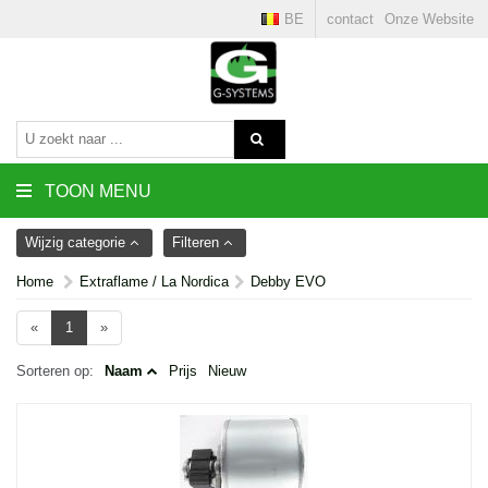
BE
contact
Onze Website
TOON MENU
Wijzig categorie
Filteren
Home
Extraflame / La Nordica
Debby EVO
«
1
»
Sorteren op:
Naam
Prijs
Nieuw