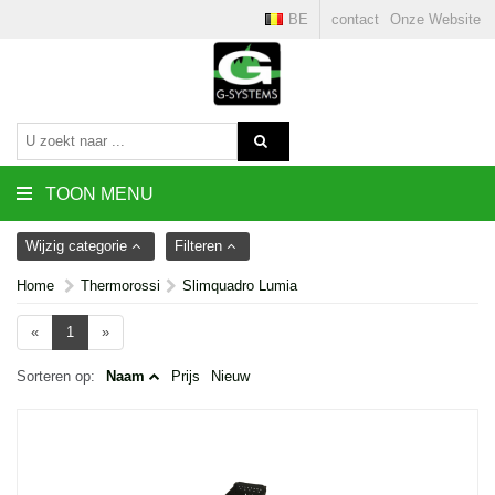
BE
contact
Onze Website
TOON MENU
Wijzig categorie
Filteren
Home
Thermorossi
Slimquadro Lumia
«
1
»
Sorteren op:
Naam
Prijs
Nieuw