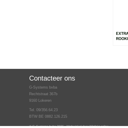
EXTR
ROOKG
Contacteer ons
G-Systems bvba
Rechtstraat 367b
9160 Lokeren
Tel. 09/356.64.23
BTW BE 0882.126.215
© G-Systems bvba 2026 - Webwinkel door
Winfakt online