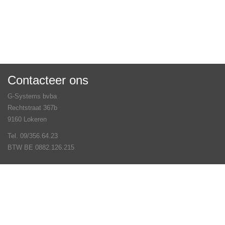
Contacteer ons
G-Systems bvba
Rechtstraat 367b
9160 Lokeren
Tel. 09/356.64.23
BTW BE 0882.126.215
Veel gestelde vragen
Contact
Volg ons op