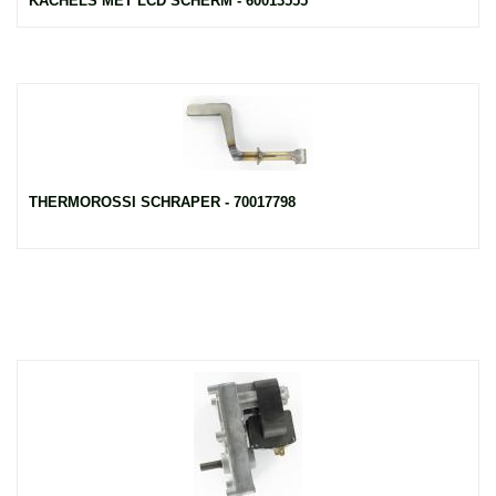
KACHELS MET LCD SCHERM - 60013555
THERMOROSSI SCHRAPER - 70017798