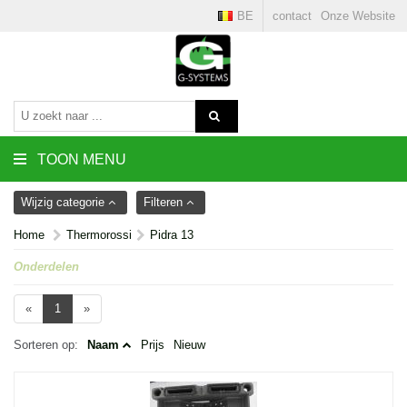
BE
contact
Onze Website
TOON MENU
Wijzig categorie
Filteren
Home
Thermorossi
Pidra 13
Onderdelen
«
1
»
Sorteren op:
Naam
Prijs
Nieuw