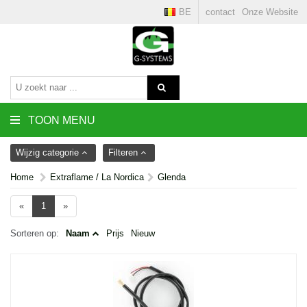
BE
contact
Onze Website
TOON MENU
Wijzig categorie
Filteren
Home
Extraflame / La Nordica
Glenda
«
1
»
Sorteren op:
Naam
Prijs
Nieuw