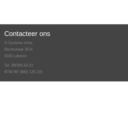
Contacteer ons
G-Systems bvba
Rechtstraat 367b
9160 Lokeren
Tel. 09/356.64.23
BTW BE 0882.126.215
Veel gestelde vragen
Contact
Volg ons op