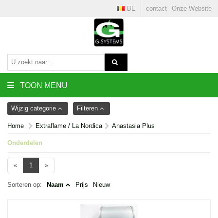
BE
contact
Onze Website
TOON MENU
Wijzig categorie
Filteren
Home
Extraflame / La Nordica
Anastasia Plus
Onderdelen
«
1
»
Sorteren op:
Naam
Prijs
Nieuw