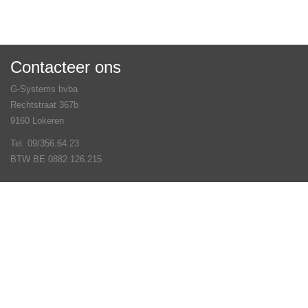
Contacteer ons
G-Systems bvba
Rechtstraat 367b
9160 Lokeren
Tel. 09/356.64.23
BTW BE 0882.126.215
Veel gestelde vragen
Contact
Volg ons op
© G-Systems bvba 2026 - Webwinkel door
Winfakt online