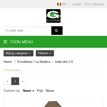
BE
contact
Onze Website
TOON MENU
Wijzig categorie
Filteren
Home
Extraflame / La Nordica
Iside idro 2.0
Onderdelen
«
1
»
Sorteren op:
Naam
Prijs
Nieuw