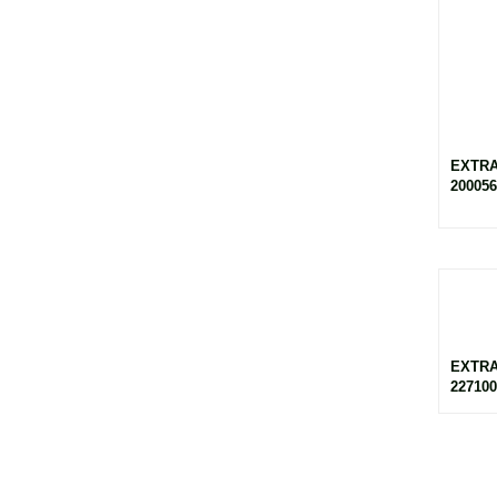
EXTR
200056
EXTRA
227100