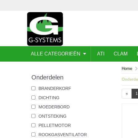
ALLE CATEGORIEËN
ATI
CLAM
Home
Onderdelen
Onderde
BRANDERKORF
«
1
DICHTING
MOEDERBORD
ONTSTEKING
PELLETMOTOR
ROOKGASVENTILATOR