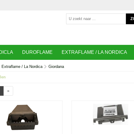
Z
DICLA
DUROFLAME
EXTRAFLAME / LA NORDICA
Extraflame / La Nordica
Giordana
len
»