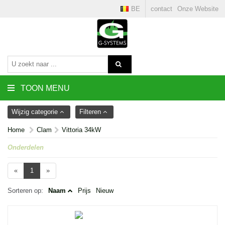
BE
contact
Onze Website
TOON MENU
Wijzig categorie
Filteren
Home
Clam
Vittoria 34kW
Onderdelen
«
1
»
Sorteren op:
Naam
Prijs
Nieuw