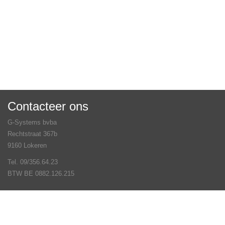
Contacteer ons
G-Systems bvba
Rechtstraat 367b
9160 Lokeren
Tel. 09/356.64.23
BTW BE 0882.126.215
Veel gestelde vragen
Contact