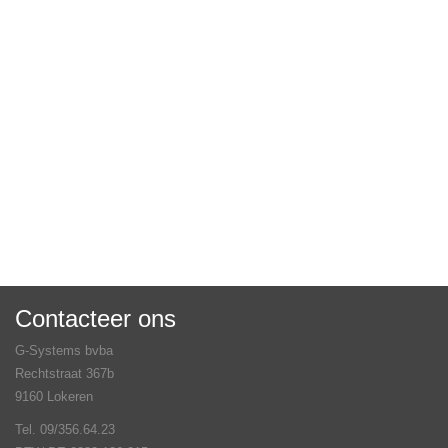
Contacteer ons
G-Systems bvba
Rechtstraat 367b
9160 Lokeren
Tel. 09/356.64.23