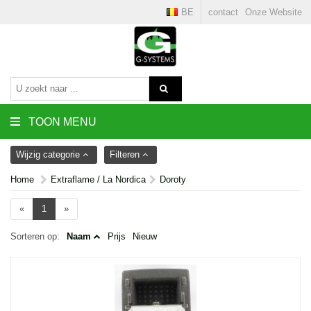
BE
contact
Onze Website
TOON MENU
Wijzig categorie
Filteren
Home
Extraflame / La Nordica
Doroty
«
1
»
Sorteren op:
Naam
Prijs
Nieuw