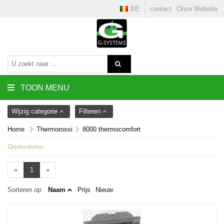
BE
contact
Onze Website
TOON MENU
Wijzig categorie
Filteren
Home
Thermorossi
8000 thermocomfort
Onderdelen
«
1
»
Sorteren op:
Naam
Prijs
Nieuw