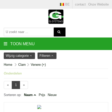
BE
contact
Onze Website
TOON MENU
Wijzig categorie
Filteren
Home
Clam
Venere (+)
Onderdelen
«
1
»
Sorteren op:
Naam
Prijs
Nieuw