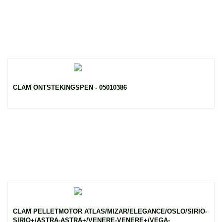
CLAM ONTSTEKINGSPEN - 05010386
CLAM PELLETMOTOR ATLAS/MIZAR/ELEGANCE/OSLO/SIRIO-
SIRIO+/ASTRA-ASTRA+/VENERE-VENERE+/VEGA-