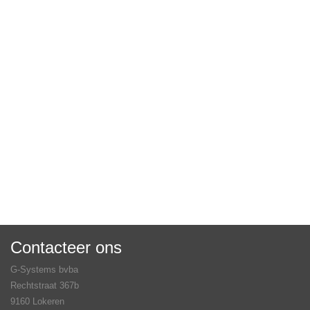
Contacteer ons
G-Systems bvba
Rechtstraat 367b
9160 Lokeren