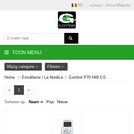
BE
contact
Onze Website
TOON MENU
Wijzig categorie
Filteren
Home
Extraflame / La Nordica
Comfort P70 H49 5.0
«
1
»
Sorteren op:
Naam
Prijs
Nieuw