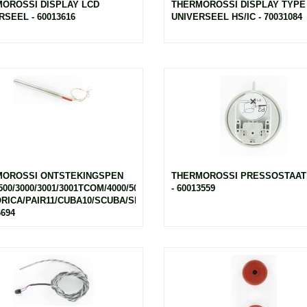
OROSSI DISPLAY LCD
THERMOROSSI DISPLAY TYPE
RSEEL - 60013616
UNIVERSEEL HS/IC - 70031084
MOROSSI ONTSTEKINGSPEN
THERMOROSSI PRESSOSTAAT
500/3000/3001/3001TCOM/4000/5000/SLIMTCOM/INS49-
- 60013559
ORICA/PAIR11/CUBA10/SCUBA/SETTECENTO
6694