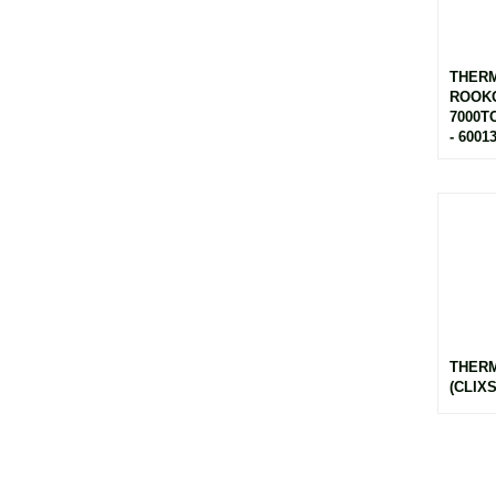
THER
ROOK
7000T
- 6001
THERM
(CLIXS