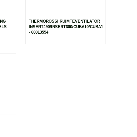
ING
THERMOROSSI RUIMTEVENTILATOR
ELS
INSERT490/INSERT600/CUBA10/CUBA12/ECOQUAD
- 60013554