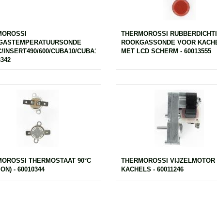
MOROSSI
THERMOROSSI RUBBERDICHT
GASTEMPERATUURSONDE
ROOKGASSONDE VOOR KACH
C/INSERT490/600/CUBA10/CUBA12
MET LCD SCHERM - 60013555
3342
OROSSI THERMOSTAAT 90°C
THERMOROSSI VIJZELMOTOR
ON) - 60010344
KACHELS - 60011246