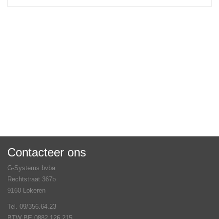
Contacteer ons
G-Systems bvba
Rechtstraat 367b
9160 Lokeren
Tel. 09/356.64.23
BTW BE 0882.126.215