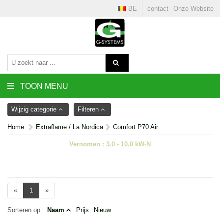
BE
contact
Onze Website
TOON MENU
Wijzig categorie
Filteren
Home
Extraflame / La Nordica
Comfort P70 Air
Vernomen : 3.0 - 10.0 kW-N
«
1
»
Sorteren op:
Naam
Prijs
Nieuw