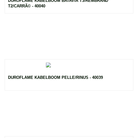
DUROFLAME KABELBOOM BATAVIA T3/REMBRAND
T2/CARRÃ© - 40040
DUROFLAME KABELBOOM PELLE/RINUS - 40039