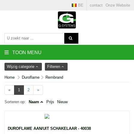
BE
contact
Onze Website
TOON MENU
Wijzig categorie
Filteren
Home
Duroflame
Rembrand
«
1
2
»
Sorteren op:
Naam
Prijs
Nieuw
DUROFLAME AAN/UIT SCHAKELAAR - 40038