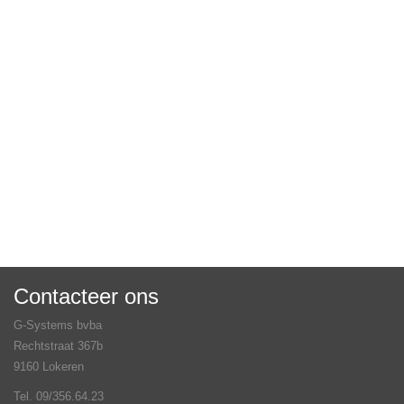
Contacteer ons
G-Systems bvba
Rechtstraat 367b
9160 Lokeren
Tel. 09/356.64.23