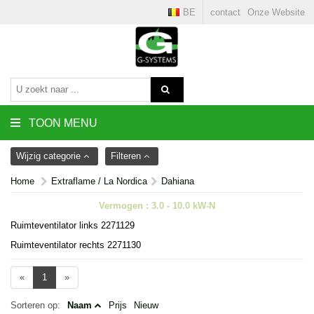
BE
contact
Onze Website
TOON MENU
Wijzig categorie
Filteren
Home
Extraflame / La Nordica
Dahiana
Vermogen : 3.0 - 10.0 kW-N
Ruimteventilator links 2271129
Ruimteventilator rechts 2271130
«
1
»
Sorteren op:
Naam
Prijs
Nieuw