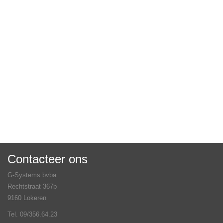
Contacteer ons
G-Systems bvba
Rechtstraat 367b
9160 Lokeren
Tel. 09/356.64.23