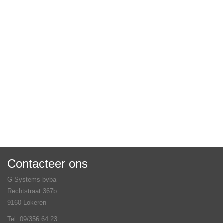
Contacteer ons
G-Systems bvba
Rechtstraat 367b
9160 Lokeren
Tel. 09/356.64.23