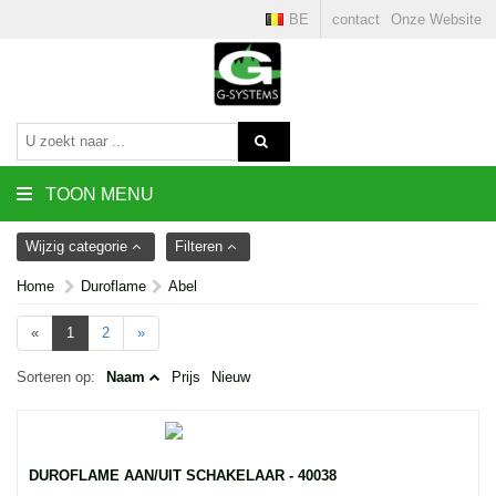
BE
contact
Onze Website
TOON MENU
Wijzig categorie
Filteren
Home
Duroflame
Abel
«
1
2
»
Sorteren op:
Naam
Prijs
Nieuw
DUROFLAME AAN/UIT SCHAKELAAR - 40038