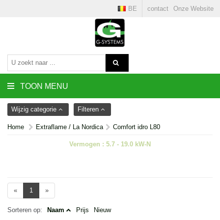
BE
contact
Onze Website
TOON MENU
Wijzig categorie
Filteren
Home
Extraflame / La Nordica
Comfort idro L80
Vermogen : 5.7 - 19.0 kW-N
«
1
»
Sorteren op:
Naam
Prijs
Nieuw