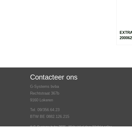
EXTRA
200062
Contacteer ons
G-Systems bvba
Rechtstraat 367b
9160 Lokeren
Tel. 09/356.64.23
BTW BE 0882.126.215
© G-Systems bvba 2026 - Webwinkel door
Winfakt online