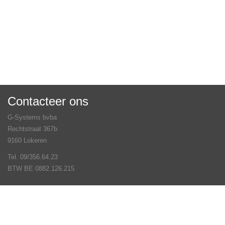
Contacteer ons
G-Systems bvba
Rechtstraat 367b
9160 Lokeren
Tel. 09/356.64.23
BTW BE 0882.126.215
Veel gestelde vragen
Contact