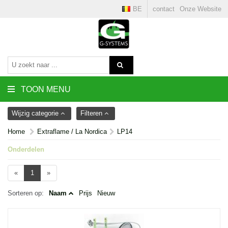
BE
contact
Onze Website
TOON MENU
Wijzig categorie
Filteren
Home
Extraflame / La Nordica
LP14
Onderdelen
«
1
»
Sorteren op:
Naam
Prijs
Nieuw