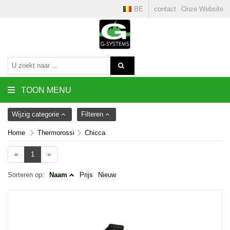
BE
contact
Onze Website
TOON MENU
Wijzig categorie
Filteren
Home
Thermorossi
Chicca
«
1
»
Sorteren op:
Naam
Prijs
Nieuw