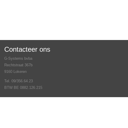
Contacteer ons
G-Systems bvba
Rechtstraat 367b
9160 Lokeren
Tel. 09/356.64.23
BTW BE 0882.126.215
Veel gestelde vragen
Contact
Volg ons op