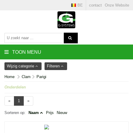
BE
contact
Onze Website
TOON MENU
Wijzig categorie
Filteren
Home
Clam
Parigi
Onderdelen
«
1
»
Sorteren op:
Naam
Prijs
Nieuw