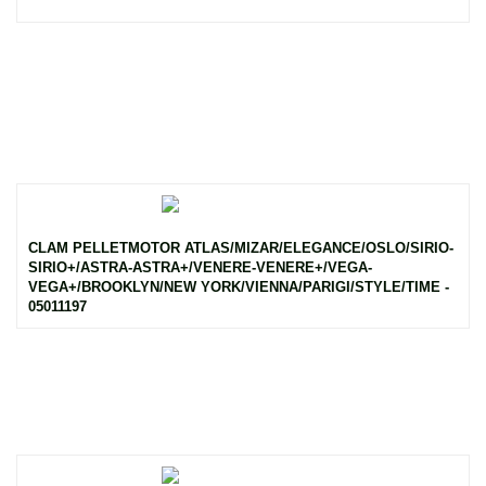
CLAM PELLETMOTOR ATLAS/MIZAR/ELEGANCE/OSLO/SIRIO-
SIRIO+/ASTRA-ASTRA+/VENERE-VENERE+/VEGA-
VEGA+/BROOKLYN/NEW YORK/VIENNA/PARIGI/STYLE/TIME -
05011197