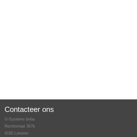
Contacteer ons
G-Systems bvba
Rechtstraat 367b
9160 Lokeren