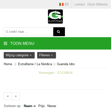
BE
contact
Onze Website
TOON MENU
Wijzig categorie
Filteren
Home
Extraflame / La Nordica
Guenda Idro
Vermogen : 17.6 kW-N
«
»
Sorteren op:
Naam
Prijs
Nieuw