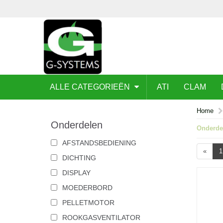
ALLE CATEGORIEËN
ATI
CLAM
Home
Onderdelen
Onderde
AFSTANDSBEDIENING
«
1
DICHTING
DISPLAY
MOEDERBORD
PELLETMOTOR
ROOKGASVENTILATOR