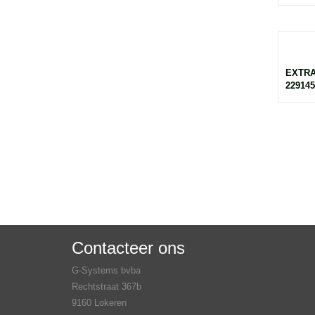
EXTRA
229145
Contacteer ons
G-Systems bvba
Rechtstraat 367b
9160 Lokeren