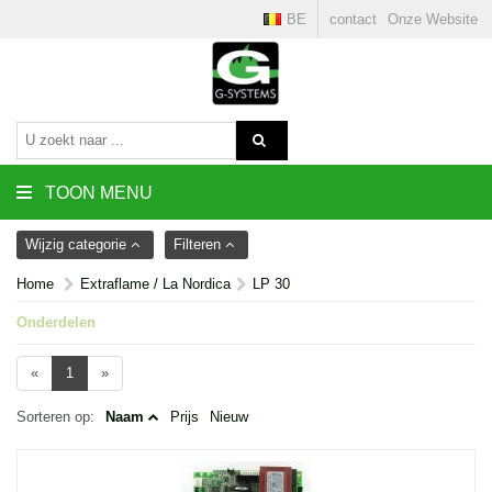
BE
contact
Onze Website
TOON MENU
Wijzig categorie
Filteren
Home
Extraflame / La Nordica
LP 30
Onderdelen
«
1
»
Sorteren op:
Naam
Prijs
Nieuw