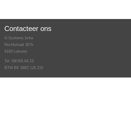
Contacteer ons
G-Systems bvba
Rechtstraat 367b
9160 Lokeren
Tel. 09/356.64.23
BTW BE 0882.126.215
Veel gestelde vragen
Contact
Volg ons op
© G-Systems bvba 2026 - Webwinkel door
Winfakt online