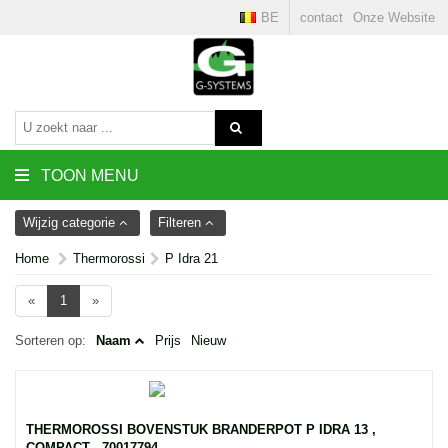
BE
contact
Onze Website
TOON MENU
Wijzig categorie
Filteren
Home
Thermorossi
P Idra 21
«
1
»
Sorteren op:
Naam
Prijs
Nieuw
THERMOROSSI BOVENSTUK BRANDERPOT P IDRA 13 ,
COMPACT - 70017794