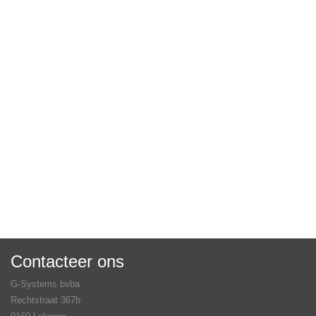
Contacteer ons
G-Systems bvba
Rechtstraat 367b