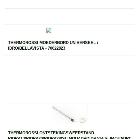
THERMOROSSI MOEDERBORD UNIVERSEEL /
IDRO/BELLAVISTA - 70022823
THERMOROSSI ONTSTEKINGSWEERSTAND
PIDRA13/PIDRA20/PIDRA28/SLIMQUADROIDRA14/SLIMQUADROI