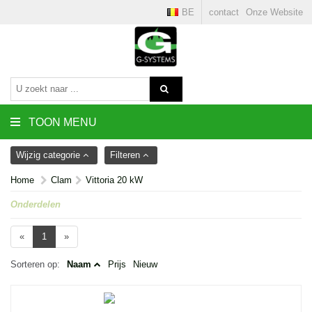
BE
contact
Onze Website
TOON MENU
Wijzig categorie
Filteren
Home
Clam
Vittoria 20 kW
Onderdelen
«
1
»
Sorteren op:
Naam
Prijs
Nieuw