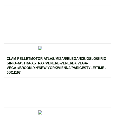
CLAM PELLETMOTOR ATLAS/MIZAR/ELEGANCE/OSLO/SIRIO-
SIRIO+/ASTRA-ASTRA+/VENERE-VENERE+/VEGA-
VEGA+/BROOKLYN/NEW YORK/VIENNA/PARIGI/STYLE/TIME -
05011197