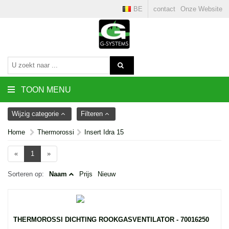
BE
contact
Onze Website
TOON MENU
Wijzig categorie
Filteren
Home
Thermorossi
Insert Idra 15
«
1
»
Sorteren op:
Naam
Prijs
Nieuw
THERMOROSSI DICHTING ROOKGASVENTILATOR - 70016250