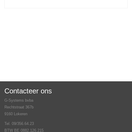
Contacteer ons
G-Systems bvba
Rechtstraat 367b
9160 Lokeren
Tel. 09/356.64.23
BTW BE 0882.126.215