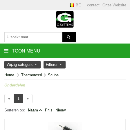
BE
contact
Onze Website
TOON MENU
Wijzig categorie
Filteren
Home
Thermorossi
Scuba
Onderdelen
«
1
»
Sorteren op:
Naam
Prijs
Nieuw