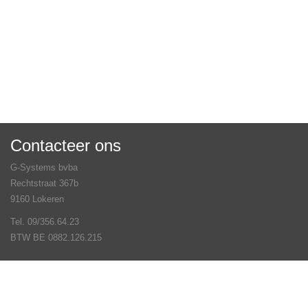
Contacteer ons
G-Systems bvba
Rechtstraat 367b
9160 Lokeren
Tel. 09/356.64.23
BTW BE 0882.126.215
Veel gestelde vragen
Contact