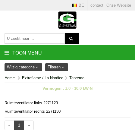
BE
contact
Onze Website
TOON MENU
Wijzig categorie
Filteren
Home
Extraflame / La Nordica
Teorema
Vermogen : 3.0 - 10.0 kW-N
Ruimteventilator links 2271129
Ruimteventilator rechts 2271130
«
1
»