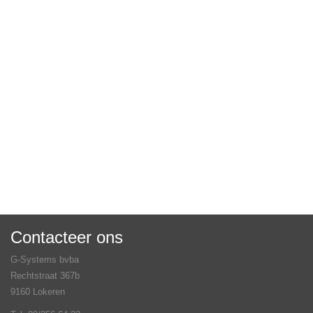
Contacteer ons
G-Systems bvba
Rechtstraat 367b
9160 Lokeren