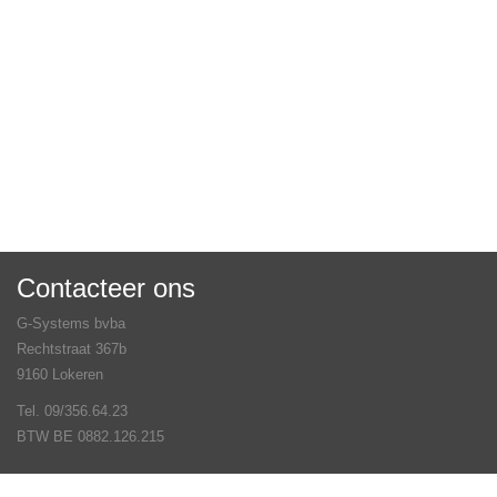
Contacteer ons
G-Systems bvba
Rechtstraat 367b
9160 Lokeren
Tel. 09/356.64.23
BTW BE 0882.126.215
Veel gestelde vragen