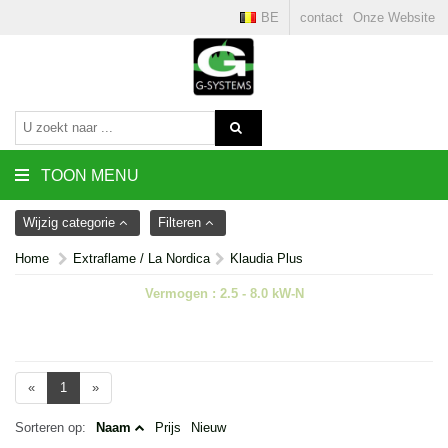
BE
contact
Onze Website
TOON MENU
Wijzig categorie
Filteren
Home
Extraflame / La Nordica
Klaudia Plus
Vermogen : 2.5 - 8.0 kW-N
«
1
»
Sorteren op:
Naam
Prijs
Nieuw