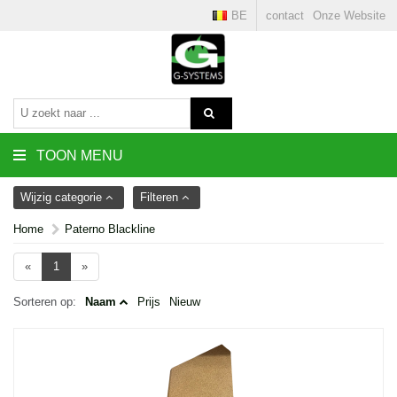
BE
contact
Onze Website
TOON MENU
Wijzig categorie
Filteren
Home
Paterno Blackline
«
1
»
Sorteren op:
Naam
Prijs
Nieuw