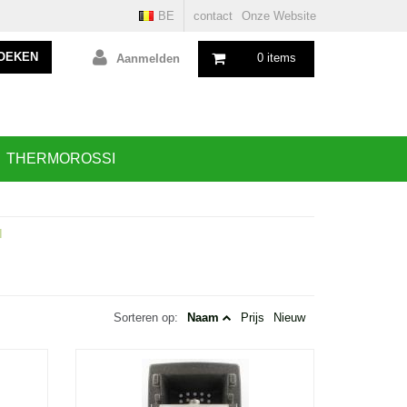
BE
contact
Onze Website
OEKEN
0 items
Aanmelden
THERMOROSSI
N
Sorteren op:
Naam
Prijs
Nieuw