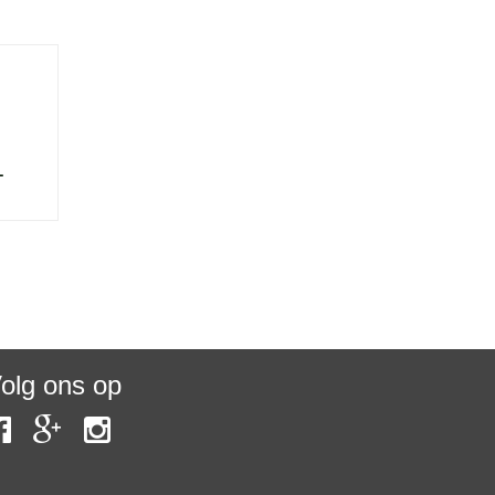
-
olg ons op