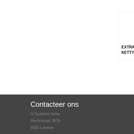
EXTRA
KETTY
Contacteer ons
G-Systems bvba
Rechtstraat 367b
9160 Lokeren