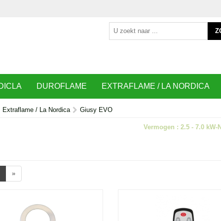
Z
DICLA
DUROFLAME
EXTRAFLAME / LA NORDICA
Extraflame / La Nordica
Giusy EVO
Vermogen : 2.5 - 7.0 kW-
»