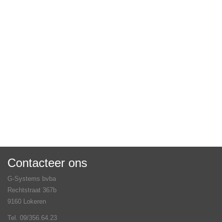
Contacteer ons
G-Systems bvba
Rechtstraat 367b
9160 Lokeren
Tel. 09/356.64.23