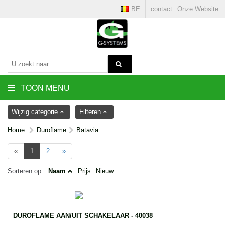
BE
contact
Onze Website
TOON MENU
Wijzig categorie
Filteren
Home
Duroflame
Batavia
«
1
2
»
Sorteren op:
Naam
Prijs
Nieuw
DUROFLAME AAN/UIT SCHAKELAAR - 40038